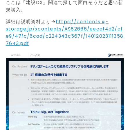
ここは「建設DX」関連で探して面白そうだと思い新
規購入。
詳細は説明資料より→
https://contents.xj-
storage.jp/xcontents/AS82666/eecaf4d2/c1
e9/47fc/8cad/c224343c567f/14012023111358
7643.pdf