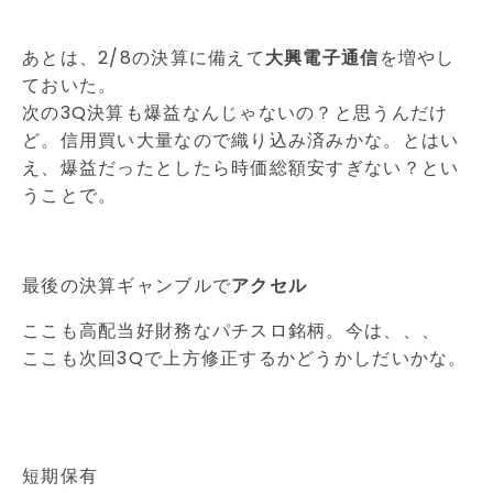
あとは、2/8の決算に備えて
大興電子通信
を増やし
ておいた。
次の3Q決算も爆益なんじゃないの？と思うんだけ
ど。信用買い大量なので織り込み済みかな。とはい
え、爆益だったとしたら時価総額安すぎない？とい
うことで。
最後の決算ギャンブルで
アクセル
ここも高配当好財務なパチスロ銘柄。今は、、、
ここも次回3Qで上方修正するかどうかしだいかな。
短期保有