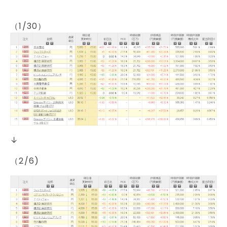
（1/30）
↓
（2/6)